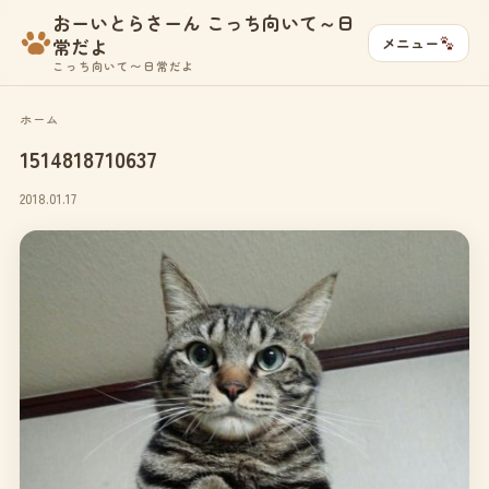
おーいとらさーん こっち向いて～日
メニュー
常だよ
こっち向いて〜日常だよ
ホーム
1514818710637
2018.01.17