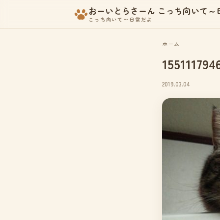
おーいとらさーん こっち向いて～
こっち向いて〜日常だよ
ホーム
155111794
2019.03.04