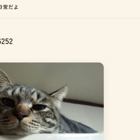
日常だよ
6252