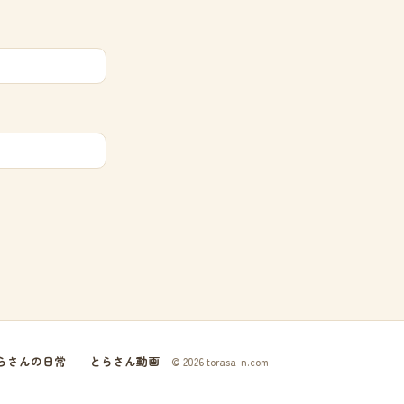
らさんの日常
とらさん動画
© 2026 torasa-n.com