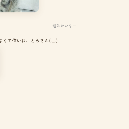
噛みたいなー
くて偉いね、とらさん(._.)