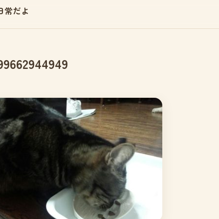
日常だよ
99662944949