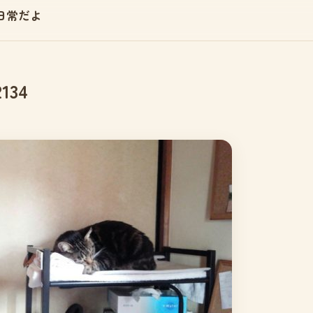
日常だよ
2134