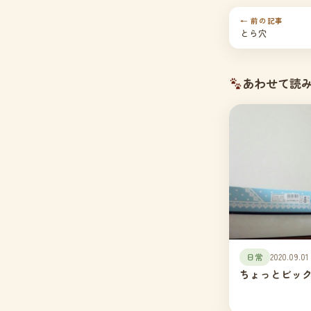
← 前の記事
とら穴
あわせて読
日常
2020.09.01
ちょっとビッ