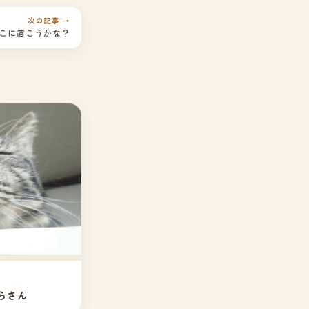
次の記事 →
こに置こうかな？
らさん