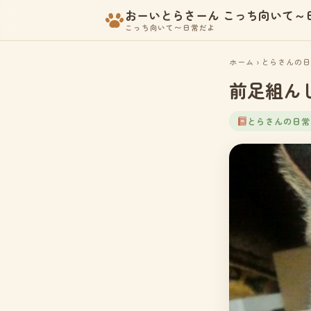
おーいとらさーん こっち向いて～
こっち向いて〜日常だよ
ホーム
›
とらさんの日
前足組ん
とらさんの日常