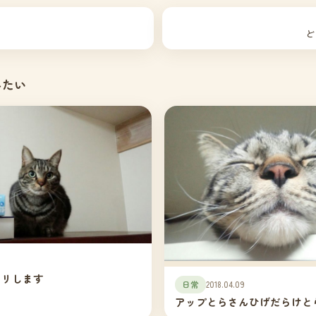
ど
みたい
クリします
日常
2018.04.09
アップとらさんひげだらけと