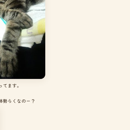
ってます。
体勢らくなのー？