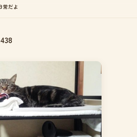
日常だよ
8438