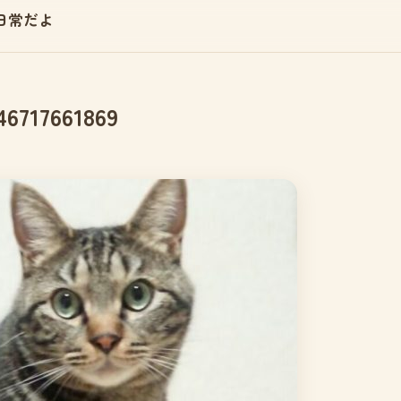
日常だよ
46717661869