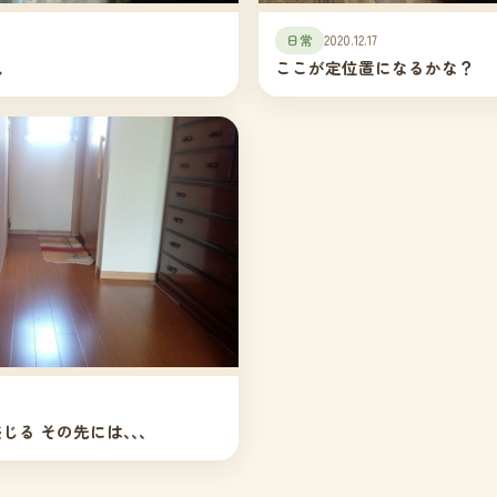
日常
2020.12.17
見
ここが定位置になるかな？
じる その先には､､､