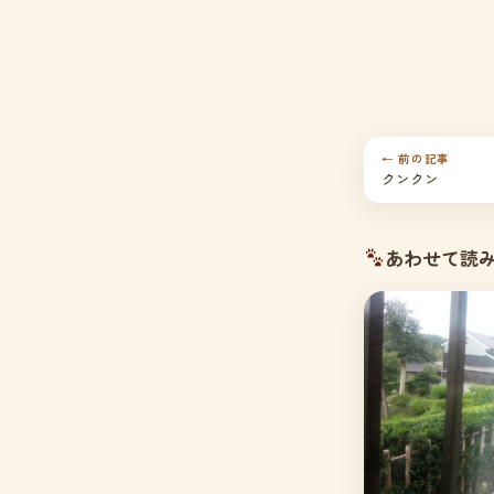
← 前の記事
クンクン
あわせて読