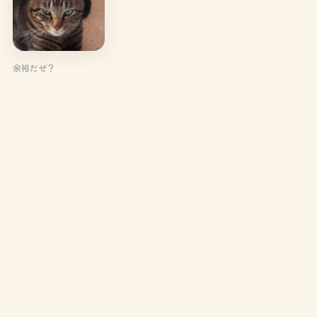
余裕だぜ？