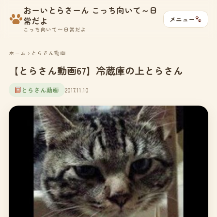
おーいとらさーん こっち向いて～日
メニュー
常だよ
こっち向いて〜日常だよ
ホーム
›
とらさん動画
【とらさん動画67】冷蔵庫の上とらさん
とらさん動画
2017.11.10