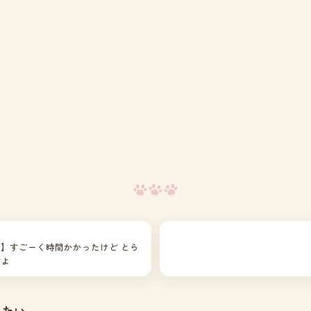
6】すごーく時間かかったけど とら
すよ
みたい