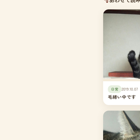
日常
2019.10.07
毛繕い中です