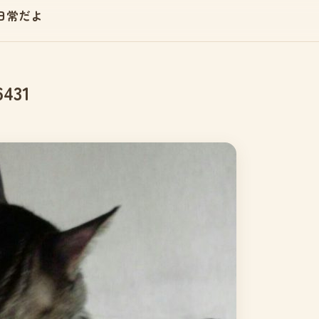
日常だよ
6431