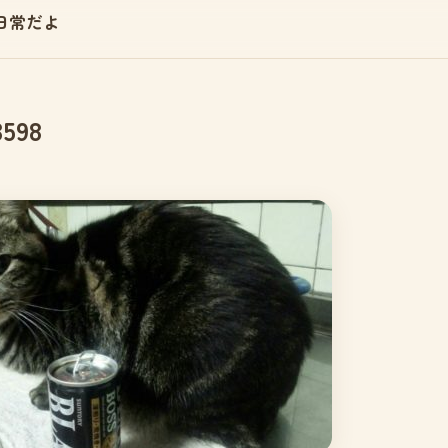
日常だよ
3598