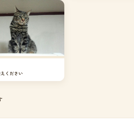
迎えください
す