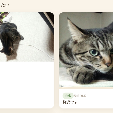
みたい
々
日常
2019.10.16
贅沢です