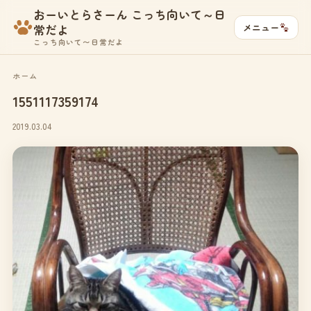
おーいとらさーん こっち向いて～日
メニュー
常だよ
こっち向いて〜日常だよ
ホーム
1551117359174
2019.03.04