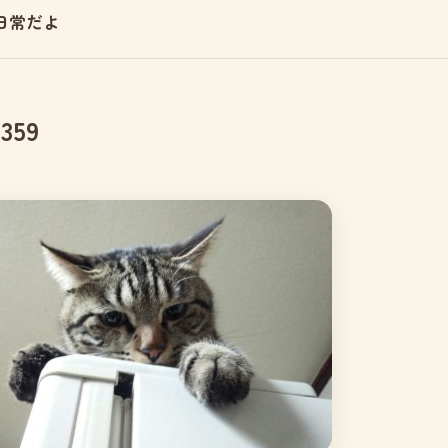
日常だよ
2359