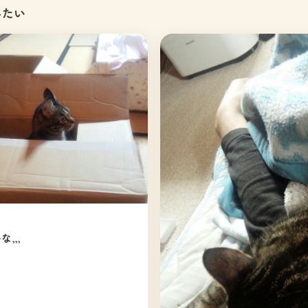
みたい
,,,