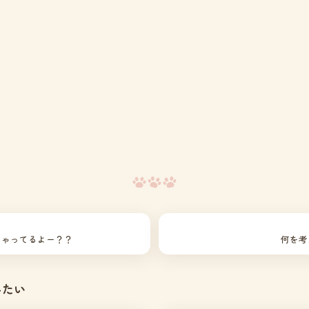
ちゃってるよー？？
何を考
みたい