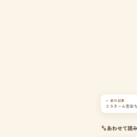
← 前の記事
とらさーん舌出
あわせて読