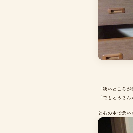
「狭いところが
「でもとらさん
と心の中で思い