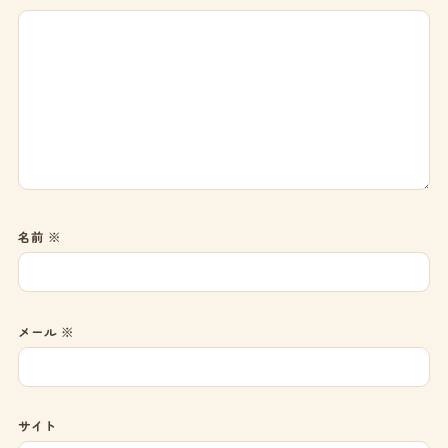
名前
※
メール
※
サイト