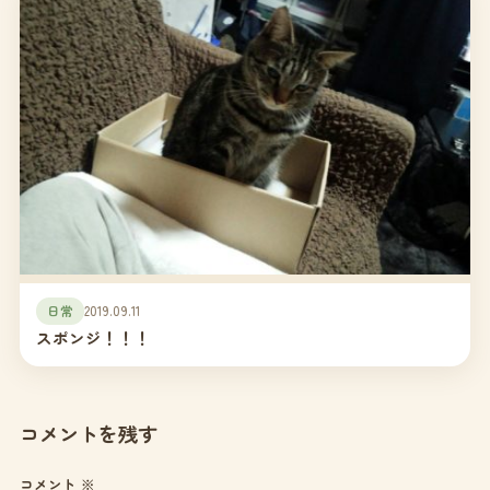
日常
2019.09.11
スポンジ！！！
コメントを残す
コメント
※